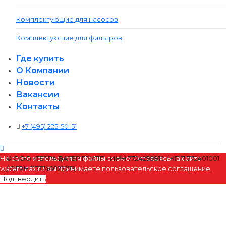
Комплектующие для насосов
Комплектующие для фильтров
Где купить
О Компании
Новости
Вакансии
Контакты
+7 (495) 225-50-51
На сайте используются файлы cookie. Оставаясь на сайте
© ООО «ТЕРРА ВАТЕР ГРУПП» ИНН 7724299910 / КПП 772401001
watersmax.ru, вы принимаете
пользовательское соглашение
/ ОГРН 1157746022279
Подтвердить